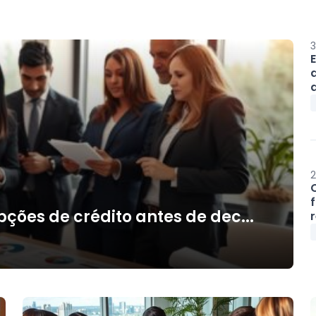
3
a
2
ões de crédito antes de dec...