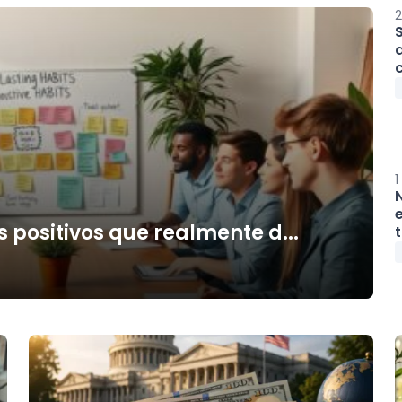
2
1
 positivos que realmente d...
t