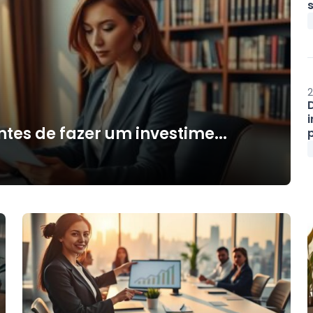
s
2
ntes de fazer um investime...
p