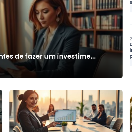
s
2
ntes de fazer um investime...
p