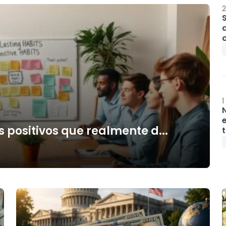
2
1
 positivos que realmente d...
t