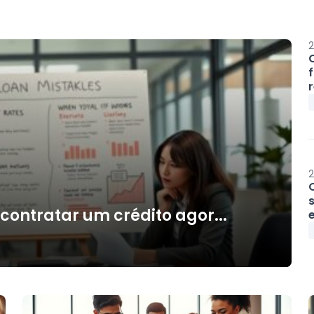
2
2
s
 contratar um crédito agor...
e