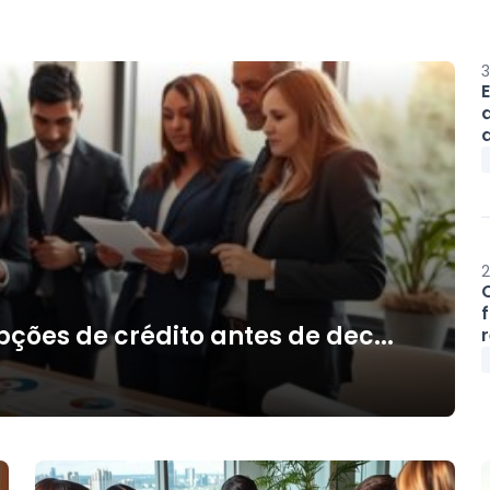
3
a
2
ões de crédito antes de dec...