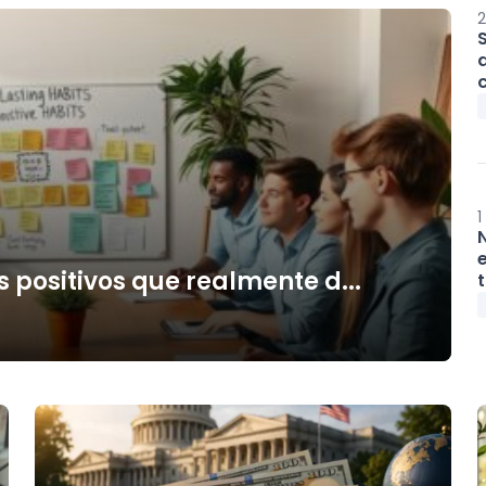
2
1
 positivos que realmente d...
t