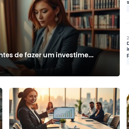
s
2
ntes de fazer um investime...
p