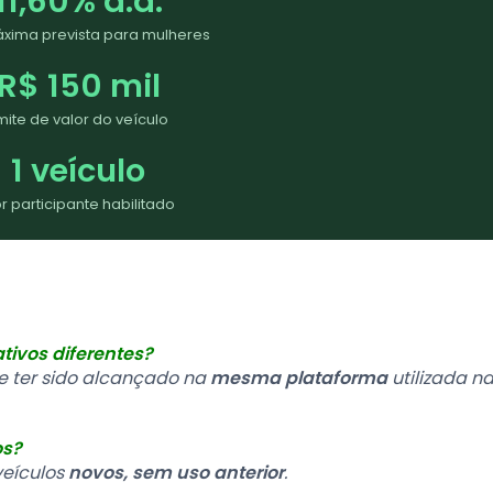
11,60% a.a.
áxima prevista para mulheres
R$ 150 mil
imite de valor do veículo
1 veículo
r participante habilitado
tivos diferentes?
ve ter sido alcançado na
mesma plataforma
utilizada n
os?
veículos
novos, sem uso anterior
.