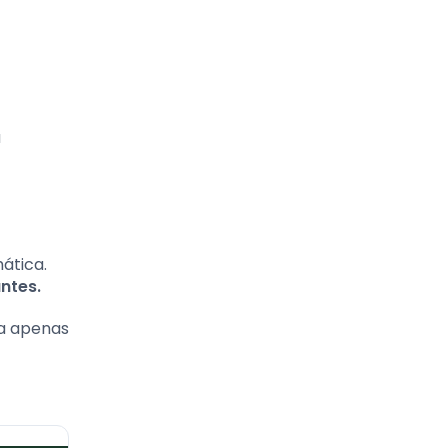
a
ática.
ntes.
pa apenas