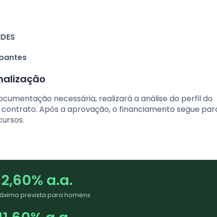
NDES
ipantes
malização
 documentação necessária, realizará a análise do perfil do
do contrato. Após a aprovação, o financiamento segue par
cursos.
12,60% a.a.
áxima prevista para homens