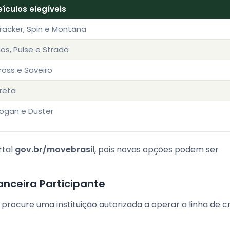
ículos elegíveis
 Tracker, Spin e Montana
nos, Pulse e Strada
Cross e Saveiro
reta
Logan e Duster
rtal
gov.br/movebrasil
, pois novas opções podem ser
anceira Participante
procure uma instituição autorizada a operar a linha de cr