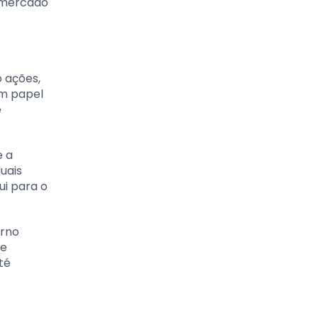
o mercado
 ações,
um papel
e
e a
uais
i para o
erno
de
té