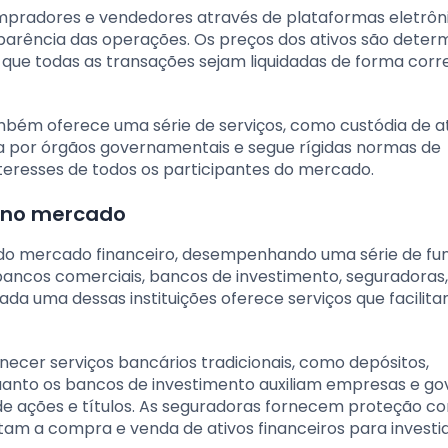
compradores e vendedores através de plataformas eletrôn
parência das operações. Os preços dos ativos são deter
que todas as transações sejam liquidadas de forma corr
mbém oferece uma série de serviços, como custódia de at
 por órgãos governamentais e segue rígidas normas de
teresses de todos os participantes do mercado.
s no mercado
al do mercado financeiro, desempenhando uma série de fu
bancos comerciais, bancos de investimento, seguradoras,
Cada uma dessas instituições oferece serviços que facilit
ecer serviços bancários tradicionais, como depósitos,
uanto os bancos de investimento auxiliam empresas e g
e ações e títulos. As seguradoras fornecem proteção co
litam a compra e venda de ativos financeiros para investi