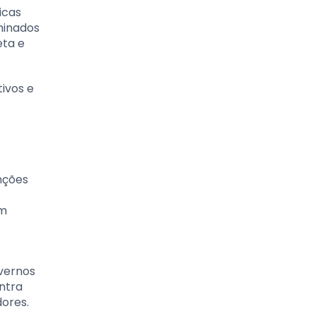
icas
minados
eta e
ivos e
nções
am
overnos
ntra
dores.