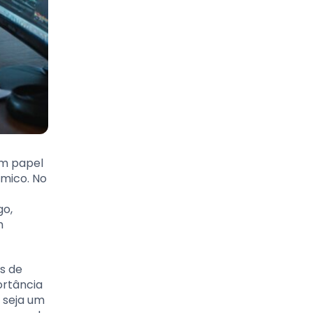
m papel
ômico. No
go,
m
s de
ortância
 seja um