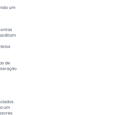
ando um
s
contas
acilitam
ários
as de
interação
ciados.
da um
ssores.