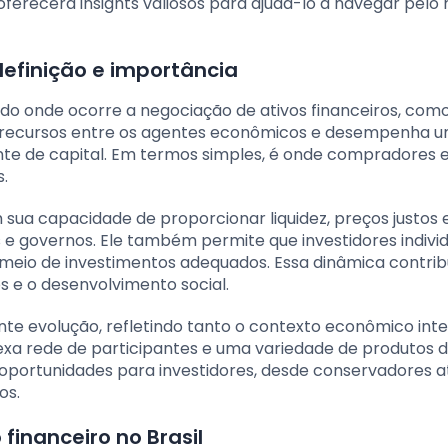
a oferecerá insights valiosos para ajudá-lo a navegar pel
definição e importância
o onde ocorre a negociação de ativos financeiros, como
a de recursos entre os agentes econômicos e desempenha 
ente de capital. Em termos simples, é onde compradores 
.
sua capacidade de proporcionar liquidez, preços justos 
 governos. Ele também permite que investidores individ
eio de investimentos adequados. Essa dinâmica contribu
 e o desenvolvimento social.
nte evolução, refletindo tanto o contexto econômico int
xa rede de participantes e uma variedade de produtos 
oportunidades para investidores, desde conservadores a
os.
financeiro no Brasil