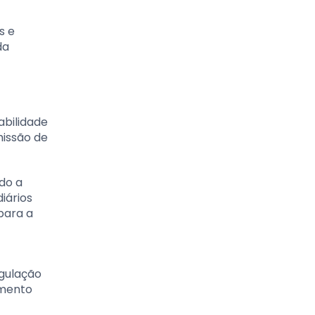
s e
da
abilidade
missão de
do a
iários
para a
egulação
imento