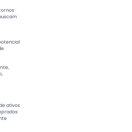
etornos
 buscam
potencial
de
nte,
o,
de ativos
omprados
nte