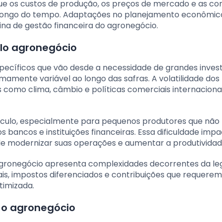
 que os custos de produção, os preços de mercado e as co
ao longo do tempo. Adaptações no planejamento econômi
ina de gestão financeira do agronegócio.
elo agronegócio
specíficos que vão desde a necessidade de grandes inve
mamente variável ao longo das safras. A volatilidade dos
s como clima, câmbio e políticas comerciais internacionai
culo, especialmente para pequenos produtores que não
 bancos e instituições financeiras. Essa dificuldade imp
de modernizar suas operações e aumentar a produtividad
agronegócio apresenta complexidades decorrentes da le
cais, impostos diferenciados e contribuições que requere
imizada.
 o agronegócio