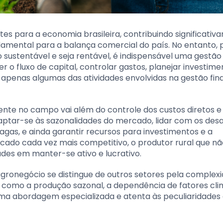
s para a economia brasileira, contribuindo significati
damental para a balança comercial do país. No entanto, 
sustentável e seja rentável, é indispensável uma gestão
r o fluxo de capital, controlar gastos, planejar investime
o apenas algumas das atividades envolvidas na gestão fin
nte no campo vai além do controle dos custos diretos e
ptar-se às sazonalidades do mercado, lidar com os desa
gas, e ainda garantir recursos para investimentos e a
cado cada vez mais competitivo, o produtor rural que nã
ades em manter-se ativo e lucrativo.
 agronegócio se distingue de outros setores pela complex
 como a produção sazonal, a dependência de fatores cli
uma abordagem especializada e atenta às peculiaridades