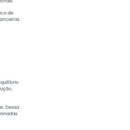
onais.
ica de
nanceiras
quilíbrio
dução,
as. Dessa
rminadas