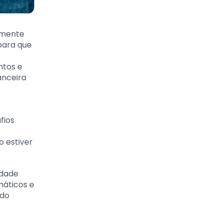
vamente
para que
ntos e
anceira
fios
o estiver
idade
máticos e
 do