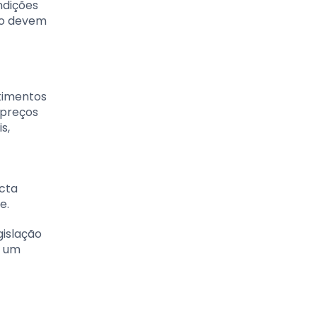
ndições
co devem
stimentos
 preços
s,
acta
e.
gislação
m um