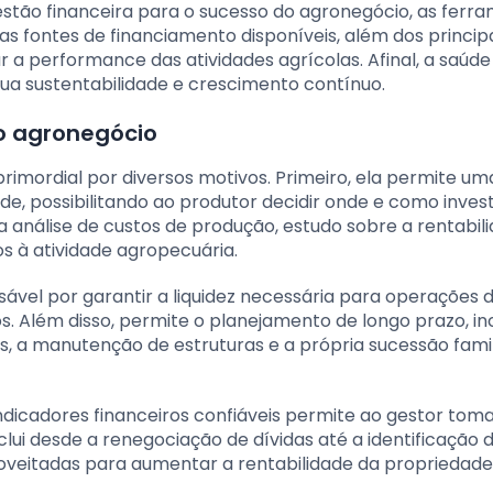
estão financeira para o sucesso do agronegócio, as ferr
sas fontes de financiamento disponíveis, além dos princip
r a performance das atividades agrícolas. Afinal, a saúde
 sua sustentabilidade e crescimento contínuo.
o agronegócio
rimordial por diversos motivos. Primeiro, ela permite um
e, possibilitando ao produtor decidir onde e como invest
a análise de custos de produção, estudo sobre a rentabil
os à atividade agropecuária.
ável por garantir a liquidez necessária para operações d
 Além disso, permite o planejamento de longo prazo, inc
 a manutenção de estruturas e a própria sucessão famili
indicadores financeiros confiáveis permite ao gestor tom
lui desde a renegociação de dívidas até a identificação 
eitadas para aumentar a rentabilidade da propriedade