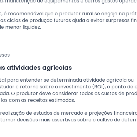
ra, manutenção de equipamentos e outros gastos operaci
s, é recomendável que o produtor rural se engaje na prát
s ciclos de produção futuros ajuda a evitar surpresas fi
e menor liquidez.
esas
s atividades agrícolas
tal para entender se determinada atividade agrícola ou
studar o retorno sobre o investimento (ROI), o ponto de e
da. O produtor deve considerar todos os custos de pro
-los com as receitas estimadas.
 realização de estudos de mercado e projeções financeir
 tomar decisões mais assertivas sobre o cultivo de dete