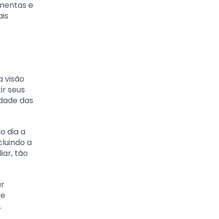
amentas e
ais
a visão
ir seus
idade das
o dia a
luindo a
ar, tão
ar
de
.