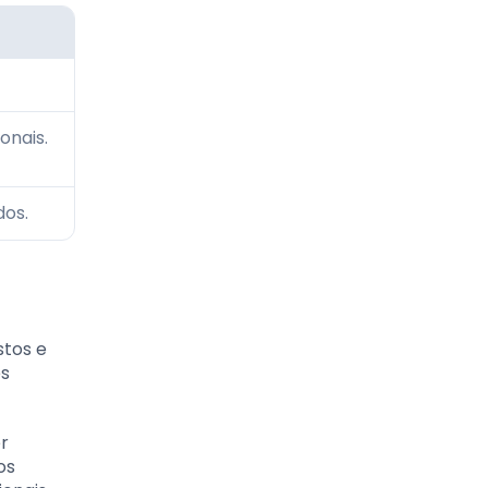
onais.
dos.
stos e
es
r
os