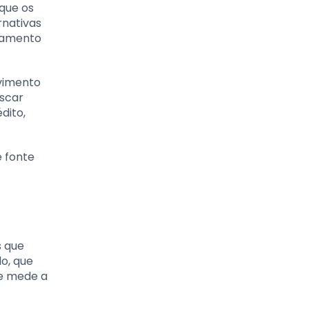
 que os
rnativas
agamento
vimento
uscar
dito,
 fonte
s que
o, que
ue mede a