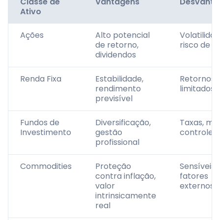
Classe de
Vantagens
Desvanta
Ativo
Ações
Alto potencial
Volatilidad
de retorno,
risco de p
dividendos
Renda Fixa
Estabilidade,
Retornos
rendimento
limitados
previsível
Fundos de
Diversificação,
Taxas, me
Investimento
gestão
controle
profissional
Commodities
Proteção
Sensíveis 
contra inflação,
fatores
valor
externos
intrinsicamente
real