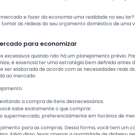
mercado e fazer da economia uma realidade no seu lar?
e tomar as rédeas do seu orçamento doméstico de uma v
mercado para economizar
s excessivos quando não há um planejamento prévio. Par
ze, é essencial ter uma estratégia bem definida antes d
ve ser elaborada de acordo com as necessidades reais d
ida ao mercado.
nejamento:
 evitando a compra de itens desnecessários.
m você sabe exatamente o que comprar.
ao supermercado, preferencialmente em horários de meno
rçamento para as compras. Dessa forma, você tem um c
ixa. Além disso, levar apenas a quantidade de dinheiro n