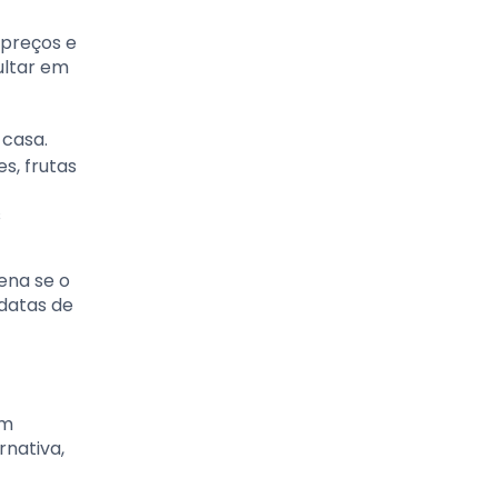
preços e
ultar em
 casa.
s, frutas
s
ena se o
 datas de
em
nativa,