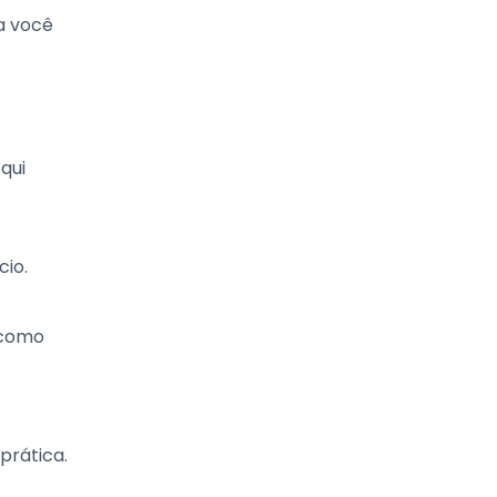
a você
qui
cio.
 como
prática.