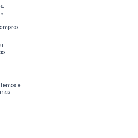
s.
om
 compras
eu
ão
 temos e
gumas