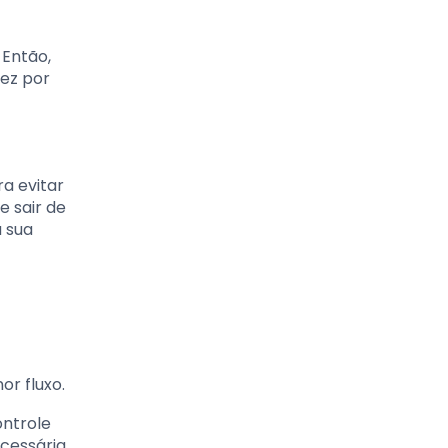
 Então,
ez por
a evitar
e sair de
a sua
r fluxo.
ontrole
ecessária