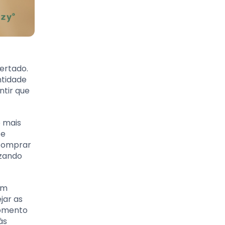
ertado.
ntidade
ntir que
e mais
 e
 comprar
izando
am
jar as
momento
às