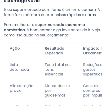
estômago vazio
Ir ao supermercado com fome é um erro comum. A
fome faz o cérebro querer coisas rápidas e caras.
Para melhorar a
supermercado economia
doméstica
, é bom comer algo leve antes de ir. Veja
como isso ajuda no seu orçamento:
Ação
Resultado
Impacto no
Esperado
Orçamento
Lista
Foco total nos
Redução de
detalhada
itens
gastos
essenciais
supérfluos
Alimentação
Menor desejo
Controle de
prévia
por
compras
guloseimas
por impulso