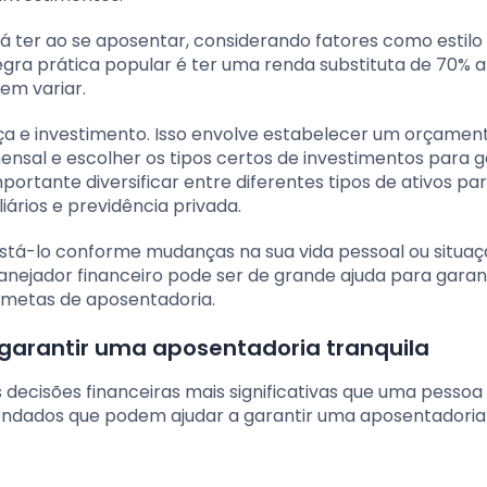
rá ter ao se aposentar, considerando fatores como estilo
regra prática popular é ter uma renda substituta de 70% 
em variar.
ça e investimento. Isso envolve estabelecer um orçamen
sal e escolher os tipos certos de investimentos para g
portante diversificar entre diferentes tipos de ativos pa
liários e previdência privada.
justá-lo conforme mudanças na sua vida pessoal ou situa
lanejador financeiro pode ser de grande ajuda para garan
s metas de aposentadoria.
arantir uma aposentadoria tranquila
 decisões financeiras mais significativas que uma pesso
endados que podem ajudar a garantir uma aposentadoria