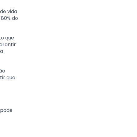
 de vida
a 80% do
to que
arantir
ra
ção
tir que
a pode