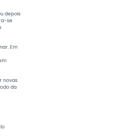
ou depois
ra-se
u
nar. Em
sem
r novas
íodo da
lo