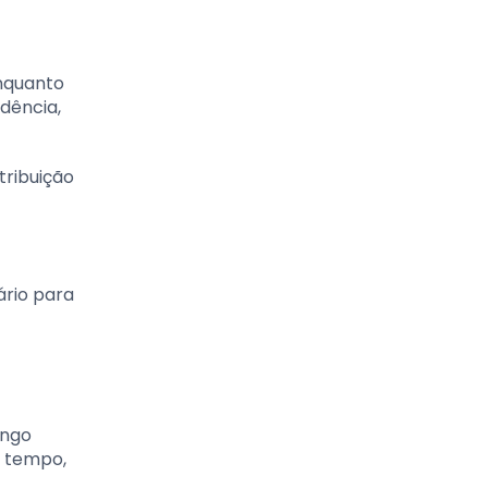
enquanto
dência,
tribuição
ário para
ongo
o tempo,