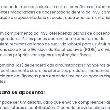
r conceder aposentadorias e outros benefícios a trabal
rentes modalidades de aposentadoria dentro do INSS, co
uição e a aposentadoria especial, cada uma com critério
ui um complemento ao INSS, oferecendo planos de aposent
seguradoras. Esses planos operam como uma forma de
em recursos ao longo de sua vida laboral para usufruir 
ns são o Plano Gerador de Benefício Livre (PGBL) e o Vi
 suas próprias vantagens e implicações fiscais.
 combiná-los) dependerá das circunstâncias financeiras 
eu conhecimento sobre os diferentes produtos financeiros
cialista em finanças para entender melhor as opções dis
es.
para se aposentar
r pode ser um desafio, dado que envolve compreender a
hos futuros e contribuições. O cenário previdenciário no 