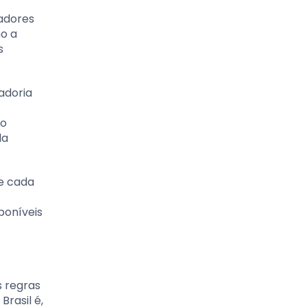
hadores
mo a
s
adoria
no
da
de cada
poníveis
s regras
Brasil é,