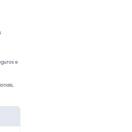
s
eguros e
onais,