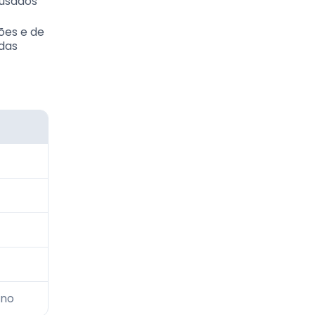
 usados
ões e de
das
rno