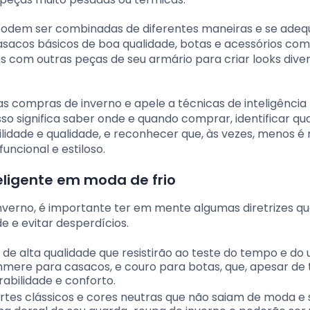
 podem ser combinadas de diferentes maneiras e se adeq
casacos básicos de boa qualidade, botas e acessórios co
com outras peças de seu armário para criar looks diver
 compras de inverno e apele a técnicas de inteligência
sso significa saber onde e quando comprar, identificar qu
idade e qualidade, e reconhecer que, às vezes, menos é
uncional e estiloso.
eligente em moda de frio
inverno, é importante ter em mente algumas diretrizes q
de e evitar desperdícios.
 de alta qualidade que resistirão ao teste do tempo e do 
shmere para casacos, e couro para botas, que, apesar de
rabilidade e conforto.
ortes clássicos e cores neutras que não saiam de moda e