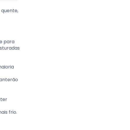
 quente,
se para
isturadas
aioria
manterão
nter
is frio.