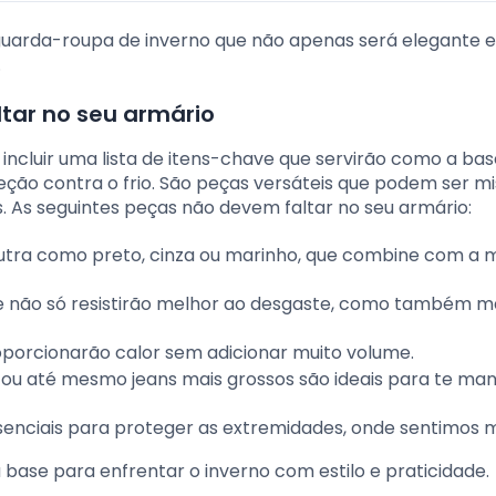
 guarda-roupa de inverno que não apenas será elegante e
.
tar no seu armário
incluir uma lista de itens-chave que servirão como a ba
teção contra o frio. São peças versáteis que podem ser m
 As seguintes peças não devem faltar no seu armário:
utra como preto, cinza ou marinho, que combine com a m
de não só resistirão melhor ao desgaste, como também 
oporcionarão calor sem adicionar muito volume.
ã ou até mesmo jeans mais grossos são ideais para te ma
ssenciais para proteger as extremidades, onde sentimos ma
base para enfrentar o inverno com estilo e praticidade.