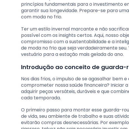
princípios fundamentais para o investimento 
garantir sua longevidade. Prepare-se para uma
com moda no frio.
Ter um estilo invernal marcante e não sacrifi
possível com os insights certos. Aqui, nosso ob
compromisso com a sustentabilidade e a intel
de moda no frio que seja verdadeiramente seu.
vestuário para a estação mais gelada do ano.
Introdução ao conceito de guarda-r
Nos dias frios, o impulso de se agasalhar bem 
comprometer nossa saúde financeira? Iniciar a 
adquirir peças versáteis, duráveis e que combi
cada temporada.
O primeiro passo para montar esse guarda-roup
de vida, seu ambiente de trabalho e suas ativida
evitarão compras desnecessárias. Por exemplo
rigoroso, talvez não seja necessário investir e