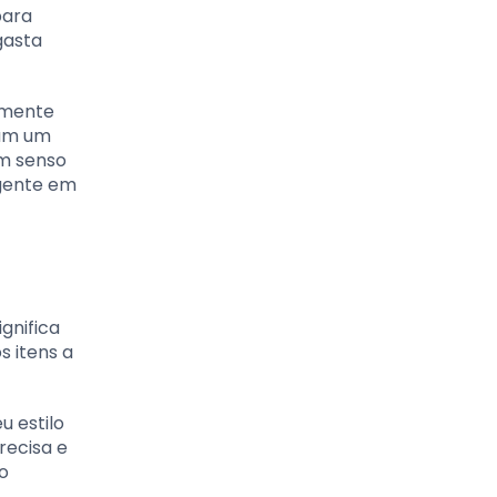
para
gasta
amente
tam um
um senso
igente em
gnifica
s itens a
u estilo
recisa e
o