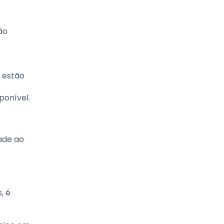
ão
 estão
ponível.
ade ao
, é