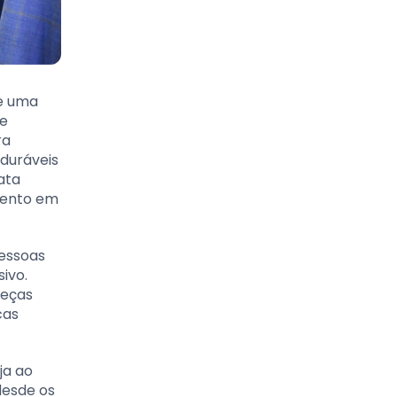
e uma
ve
ra
duráveis
ata
imento em
pessoas
ivo.
peças
cas
ja ao
desde os