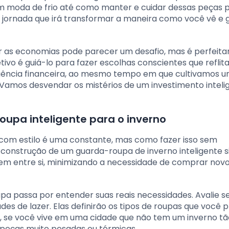
em moda de frio até como manter e cuidar dessas peças 
 jornada que irá transformar a maneira como você vê e 
car as economias pode parecer um desafio, mas é perfeit
jetivo é guiá-lo para fazer escolhas conscientes que refli
igência financeira, ao mesmo tempo em que cultivamos 
 Vamos desvendar os mistérios de um investimento intel
oupa inteligente para o inverno
e com estilo é uma constante, mas como fazer isso sem
construção de um guarda-roupa de inverno inteligente si
nem entre si, minimizando a necessidade de comprar novo
a passa por entender suas reais necessidades. Avalie se
des de lazer. Elas definirão os tipos de roupas que você p
, se você vive em uma cidade que não tem um inverno tã
m peças muito pesadas ou térmicas.