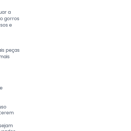
uar a
mo gorros
sos e
ais peças
 mais
ue
uso
 terem
 sejam