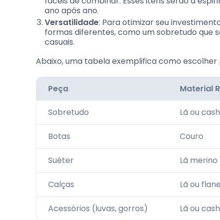
fáceis de combinar. Esses itens serão a espi
ano após ano.
Versatilidade
: Para otimizar seu investimen
formas diferentes, como um sobretudo que s
casuais.
Abaixo, uma tabela exemplifica como escolher p
Peça
Material
Sobretudo
Lã ou cas
Botas
Couro
Suéter
Lã merino
Calças
Lã ou flan
Acessórios (luvas, gorros)
Lã ou cas