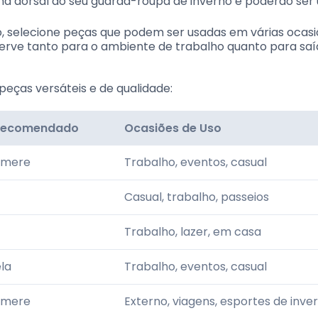
nha dorsal do seu guarda-roupa de inverno e poderão ser
to, selecione peças que podem ser usadas em várias ocasi
erve tanto para o ambiente de trabalho quanto para saí
eças versáteis e de qualidade:
 Recomendado
Ocasiões de Uso
hmere
Trabalho, eventos, casual
Casual, trabalho, passeios
Trabalho, lazer, em casa
ela
Trabalho, eventos, casual
hmere
Externo, viagens, esportes de inve