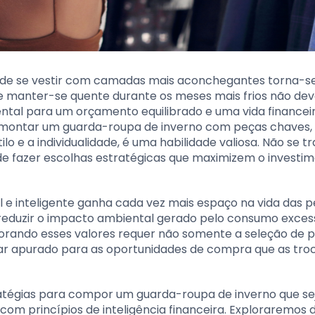
 de se vestir com camadas mais aconchegantes torna-s
de manter-se quente durante os meses mais frios não de
ental para um orçamento equilibrado e uma vida financei
montar um guarda-roupa de inverno com peças chaves, 
 e a individualidade, é uma habilidade valiosa. Não se tr
m de fazer escolhas estratégicas que maximizem o invest
e inteligente ganha cada vez mais espaço na vida das 
duzir o impacto ambiental gerado pelo consumo excess
rando esses valores requer não somente a seleção de 
r apurado para as oportunidades de compra que as tro
ratégias para compor um guarda-roupa de inverno que se
com princípios de inteligência financeira. Exploraremos 