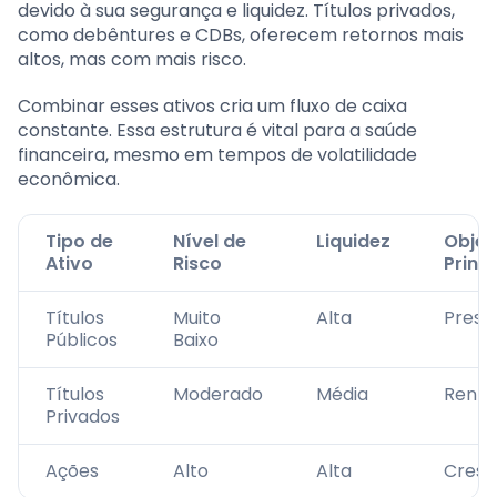
devido à sua segurança e liquidez. Títulos privados,
como debêntures e CDBs, oferecem retornos mais
altos, mas com mais risco.
Combinar esses ativos cria um fluxo de caixa
constante. Essa estrutura é vital para a saúde
financeira, mesmo em tempos de volatilidade
econômica.
Tipo de
Nível de
Liquidez
Objet
Ativo
Risco
Princi
Títulos
Muito
Alta
Prese
Públicos
Baixo
Títulos
Moderado
Média
Renta
Privados
Ações
Alto
Alta
Cresc