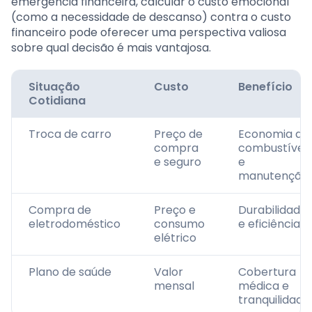
emergência financeira, calcular o custo emocional
(como a necessidade de descanso) contra o custo
financeiro pode oferecer uma perspectiva valiosa
sobre qual decisão é mais vantajosa.
Situação
Custo
Benefício
Cotidiana
Troca de carro
Preço de
Economia de
compra
combustível
e seguro
e
manutenção
Compra de
Preço e
Durabilidade
eletrodoméstico
consumo
e eficiência
elétrico
Plano de saúde
Valor
Cobertura
mensal
médica e
tranquilidade