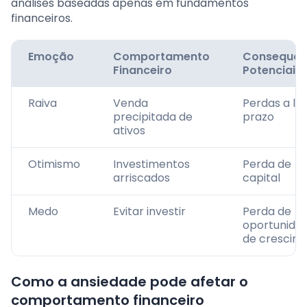
análises baseadas apenas em fundamentos
financeiros.
Emoção
Comportamento
Consequên
Financeiro
Potenciais
Raiva
Venda
Perdas a lo
precipitada de
prazo
ativos
Otimismo
Investimentos
Perda de
arriscados
capital
Medo
Evitar investir
Perda de
oportunida
de crescim
Como a ansiedade pode afetar o
comportamento financeiro